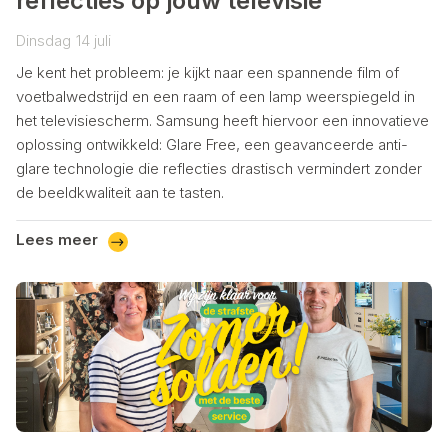
reflecties op jouw televisie
Dinsdag
14
juli
Je kent het probleem: je kijkt naar een spannende film of
voetbalwedstrijd en een raam of een lamp weerspiegeld in
het televisiescherm. Samsung heeft hiervoor een innovatieve
oplossing ontwikkeld: Glare Free, een geavanceerde anti-
glare technologie die reflecties drastisch vermindert zonder
de beeldkwaliteit aan te tasten.
Lees meer