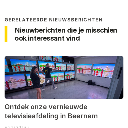
GERELATEERDE NIEUWSBERICHTEN
Nieuwberichten die je misschien
ook interessant vind
Ontdek onze vernieuwde
televisieafdeling in Beernem
Vrijdag
17
juli