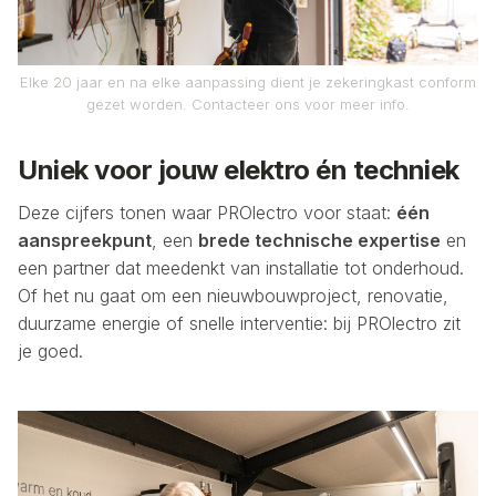
Elke 20 jaar en na elke aanpassing dient je zekeringkast conform
gezet worden. Contacteer ons voor meer info.
Uniek voor jouw elektro én techniek
Deze cijfers tonen waar PROlectro voor staat:
één
aanspreekpunt
, een
brede technische expertise
en
een partner dat meedenkt van installatie tot onderhoud.
Of het nu gaat om een nieuwbouwproject, renovatie,
duurzame energie of snelle interventie: bij PROlectro zit
je goed.