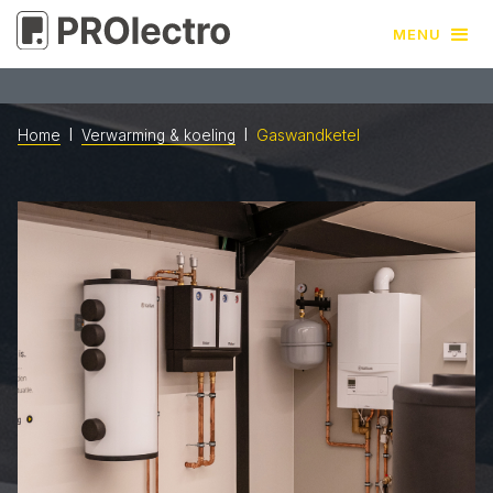
MENU
l
l
Gaswandketel
Home
Verwarming & koeling